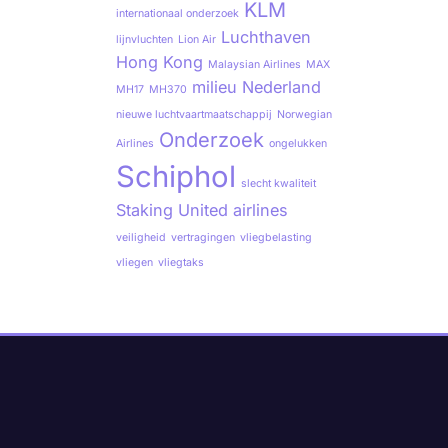
KLM
internationaal onderzoek
Luchthaven
lijnvluchten
Lion Air
Hong Kong
Malaysian Airlines
MAX
milieu
Nederland
MH17
MH370
nieuwe luchtvaartmaatschappij
Norwegian
Onderzoek
Airlines
ongelukken
Schiphol
slecht kwaliteit
Staking
United airlines
veiligheid
vertragingen
vliegbelasting
vliegen
vliegtaks