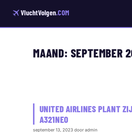
Ga
naar
VluchtVolgen
.COM
de
inhoud
MAAND:
SEPTEMBER 2
UNITED AIRLINES PLANT ZI
A321NEO
september 13, 2023
door
admin