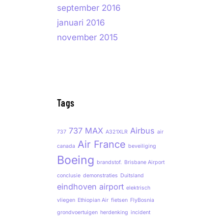
september 2016
januari 2016
november 2015
Tags
737 MAX
Airbus
737
A321XLR
air
Air France
canada
beveiliging
Boeing
brandstof.
Brisbane Airport
conclusie
demonstraties
Duitsland
eindhoven airport
elektrisch
vliegen
Ethiopian Air
fietsen
FlyBosnia
grondvoertuigen
herdenking
incident