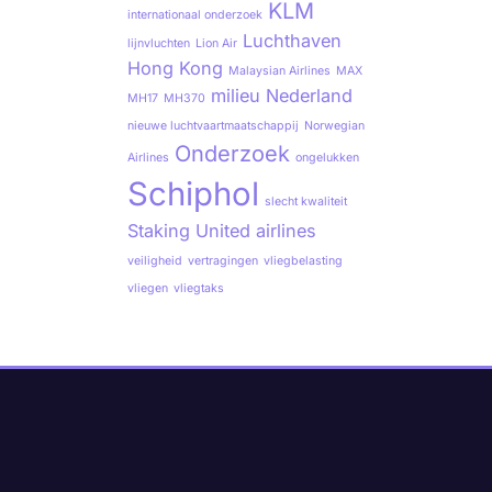
KLM
internationaal onderzoek
Luchthaven
lijnvluchten
Lion Air
Hong Kong
Malaysian Airlines
MAX
milieu
Nederland
MH17
MH370
nieuwe luchtvaartmaatschappij
Norwegian
Onderzoek
Airlines
ongelukken
Schiphol
slecht kwaliteit
Staking
United airlines
veiligheid
vertragingen
vliegbelasting
vliegen
vliegtaks