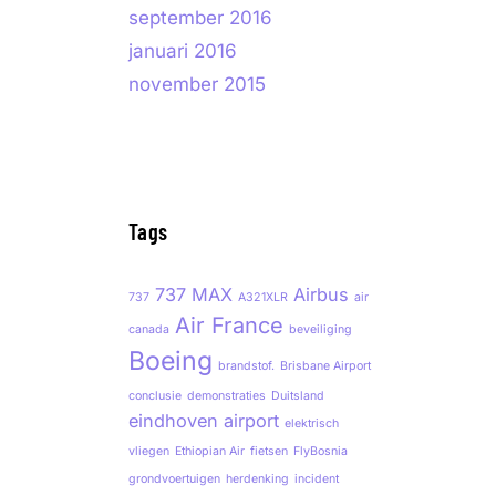
september 2016
januari 2016
november 2015
Tags
737 MAX
Airbus
737
A321XLR
air
Air France
canada
beveiliging
Boeing
brandstof.
Brisbane Airport
conclusie
demonstraties
Duitsland
eindhoven airport
elektrisch
vliegen
Ethiopian Air
fietsen
FlyBosnia
grondvoertuigen
herdenking
incident