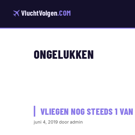
Ga
naar
VluchtVolgen
.COM
de
inhoud
ONGELUKKEN
VLIEGEN NOG STEEDS 1 VAN
juni 4, 2019
door
admin