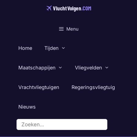
Ga
VluchtVolgen
.COM
naar
de
inhoud
Menu
Home
Tijden
Maatschappijen
Vliegvelden
Vrachtvliegtuigen
Regeringsvliegtuig
Nieuws