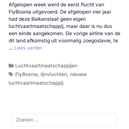
Afgelopen week werd de eerst flucht van
FlyBosnia uitgevoerd. De afgelopen vier jaar
had deze Balkanstaat geen eigen
luchtvaartmaatschappij, maar daar is nu dus
een einde aangekomen. De vorige airline van de
dit land afkomstig uit voormalig Joegoslavie, te
…
Lees verder
Categorieën
Luchtvaartmaatschappijen
Tags
FlyBosnia
,
lijnvluchten
,
nieuwe
luchtvaartmaatschappij
Zoek
naar: