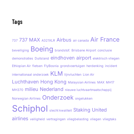
Tags
Air France
737 MAX
Airbus
737
A321XLR
air canada
Boeing
beveiliging
brandstof.
Brisbane Airport
conclusie
eindhoven airport
demonstraties
Duitsland
elektrisch vliegen
Ethiopian Air
fietsen
FlyBosnia
grondvoertuigen
herdenking
incident
KLM
internationaal onderzoek
lijnvluchten
Lion Air
Luchthaven Hong Kong
Malaysian Airlines
MAX
MH17
milieu
Nederland
MH370
nieuwe luchtvaartmaatschappij
Onderzoek
Norwegian Airlines
ongelukken
Schiphol
Staking
United
slecht kwaliteit
airlines
veiligheid
vertragingen
vliegbelasting
vliegen
vliegtaks