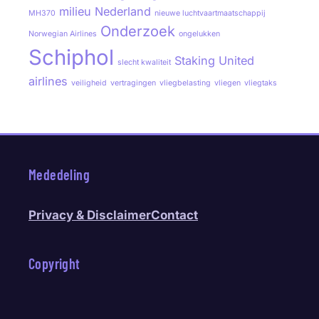
milieu
Nederland
MH370
nieuwe luchtvaartmaatschappij
Onderzoek
Norwegian Airlines
ongelukken
Schiphol
Staking
United
slecht kwaliteit
airlines
veiligheid
vertragingen
vliegbelasting
vliegen
vliegtaks
Mededeling
Privacy & Disclaimer
Contact
Copyright