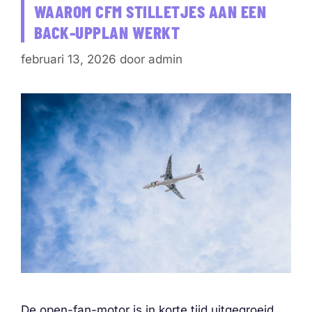
WAAROM CFM STILLETJES AAN EEN
BACK-UPPLAN WERKT
februari 13, 2026
door
admin
De open-fan-motor is in korte tijd uitgegroeid