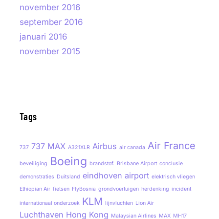
november 2016
september 2016
januari 2016
november 2015
Tags
Air France
737 MAX
Airbus
737
A321XLR
air canada
Boeing
beveiliging
brandstof.
Brisbane Airport
conclusie
eindhoven airport
demonstraties
Duitsland
elektrisch vliegen
Ethiopian Air
fietsen
FlyBosnia
grondvoertuigen
herdenking
incident
KLM
internationaal onderzoek
lijnvluchten
Lion Air
Luchthaven Hong Kong
Malaysian Airlines
MAX
MH17