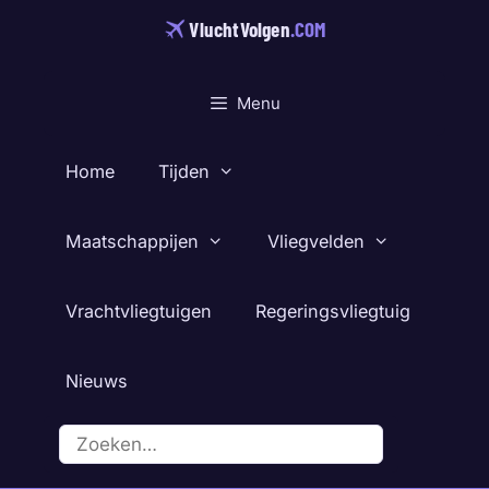
Ga
VluchtVolgen
.COM
naar
de
inhoud
Menu
Home
Tijden
Maatschappijen
Vliegvelden
Vrachtvliegtuigen
Regeringsvliegtuig
Nieuws