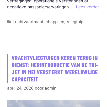
vertragingen, operationele verstoringen of
negatieve passagierservaringen. …
Lees verder
Categorieën
Luchtvaartmaatschappijen
,
Vliegtuig
VRACHTVLIEGTUIGEN KEREN TERUG IN
DIENST: HERINTRODUCTIE VAN DE TRI-
JET IN MEI VERSTERKT WERELDWIJDE
CAPACITEIT
april 24, 2026
door
admin