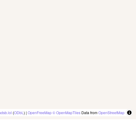
adsb.lol
(
ODbL
) |
OpenFreeMap
© OpenMapTiles
Data from
OpenStreetMap