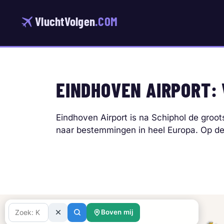
Ga
naar
VluchtVolgen
.COM
de
inhoud
EINDHOVEN AIRPORT:
Eindhoven Airport is na Schiphol de groo
naar bestemmingen in heel Europa. Op deze
Boven mij