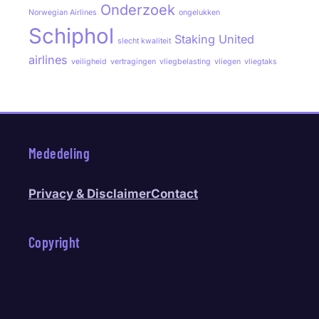
Onderzoek
Norwegian Airlines
ongelukken
Schiphol
Staking
United
slecht kwaliteit
airlines
veiligheid
vertragingen
vliegbelasting
vliegen
vliegtaks
Mededeling
Privacy & Disclaimer
Contact
Copyright