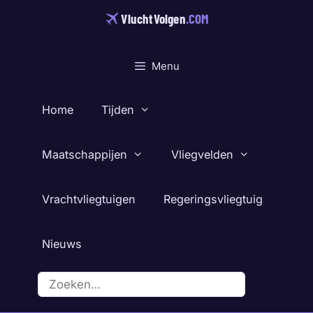
Ga
VluchtVolgen
.COM
naar
de
inhoud
Menu
Home
Tijden
Maatschappijen
Vliegvelden
Vrachtvliegtuigen
Regeringsvliegtuig
Nieuws