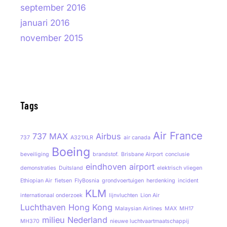
september 2016
januari 2016
november 2015
Tags
Air France
737 MAX
Airbus
737
A321XLR
air canada
Boeing
beveiliging
brandstof.
Brisbane Airport
conclusie
eindhoven airport
demonstraties
Duitsland
elektrisch vliegen
Ethiopian Air
fietsen
FlyBosnia
grondvoertuigen
herdenking
incident
KLM
internationaal onderzoek
lijnvluchten
Lion Air
Luchthaven Hong Kong
Malaysian Airlines
MAX
MH17
milieu
Nederland
MH370
nieuwe luchtvaartmaatschappij