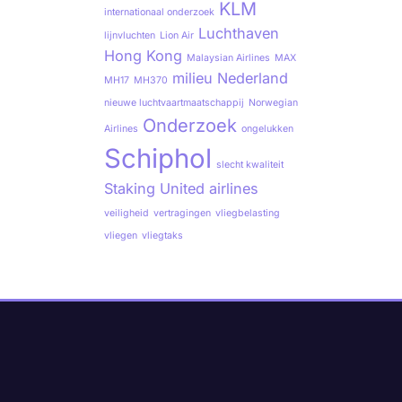
KLM
internationaal onderzoek
Luchthaven
lijnvluchten
Lion Air
Hong Kong
Malaysian Airlines
MAX
milieu
Nederland
MH17
MH370
nieuwe luchtvaartmaatschappij
Norwegian
Onderzoek
Airlines
ongelukken
Schiphol
slecht kwaliteit
Staking
United airlines
veiligheid
vertragingen
vliegbelasting
vliegen
vliegtaks