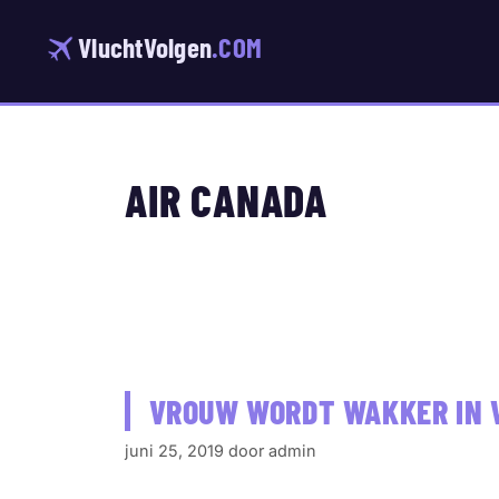
Ga
naar
VluchtVolgen
.COM
de
inhoud
AIR CANADA
VROUW WORDT WAKKER IN V
juni 25, 2019
door
admin