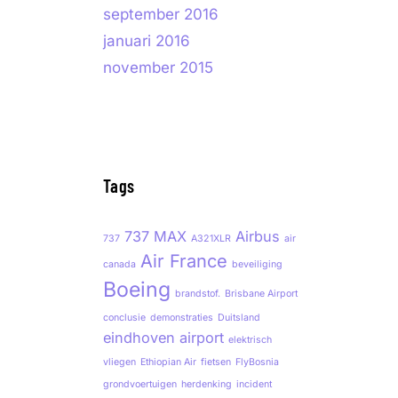
september 2016
januari 2016
november 2015
Tags
737 MAX
Airbus
737
A321XLR
air
Air France
canada
beveiliging
Boeing
brandstof.
Brisbane Airport
conclusie
demonstraties
Duitsland
eindhoven airport
elektrisch
vliegen
Ethiopian Air
fietsen
FlyBosnia
grondvoertuigen
herdenking
incident