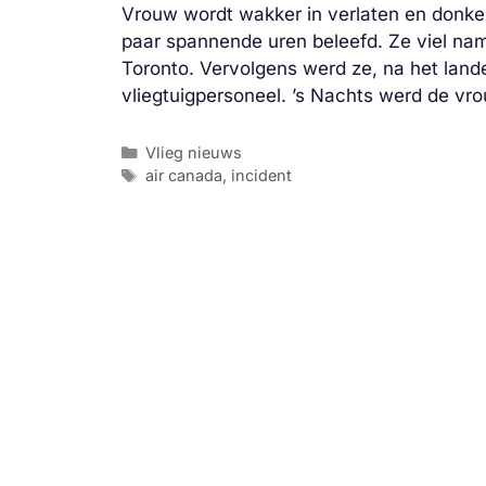
Vrouw wordt wakker in verlaten en donke
paar spannende uren beleefd. Ze viel name
Toronto. Vervolgens werd ze, na het land
vliegtuigpersoneel. ’s Nachts werd de vr
Categorieën
Vlieg nieuws
Tags
air canada
,
incident