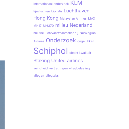
KLM
internationaal onderzoek
Luchthaven
lijnvluchten
Lion Air
Hong Kong
Malaysian Airlines
MAX
milieu
Nederland
MH17
MH370
nieuwe luchtvaartmaatschappij
Norwegian
Onderzoek
Airlines
ongelukken
Schiphol
slecht kwaliteit
Staking
United airlines
veiligheid
vertragingen
vliegbelasting
vliegen
vliegtaks