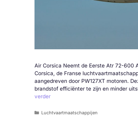
Air Corsica Neemt de Eerste Atr 72-600
Corsica, de Franse luchtvaartmaatschapp
aangedreven door PW127XT motoren. Deze
brandstof efficiënter te zijn en minder u
verder
Categorieën
Luchtvaartmaatschappijen