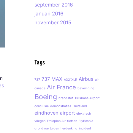
september 2016
januari 2016
november 2015
Tags
om
737 MAX
Airbus
737
A321XLR
air
es
Air France
canada
beveiliging
Boeing
brandstof.
Brisbane Airport
conclusie
demonstraties
Duitsland
eindhoven airport
elektrisch
vliegen
Ethiopian Air
fietsen
FlyBosnia
grondvoertuigen
herdenking
incident