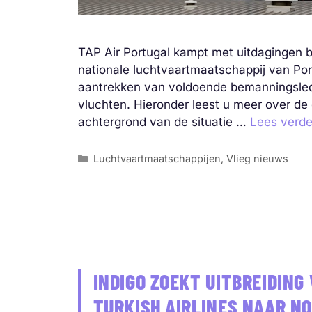
TAP Air Portugal kampt met uitdagingen b
nationale luchtvaartmaatschappij van Por
aantrekken van voldoende bemanningsled
vluchten. Hieronder leest u meer over d
achtergrond van de situatie …
Lees verde
Categorieën
Luchtvaartmaatschappijen
,
Vlieg nieuws
INDIGO ZOEKT UITBREIDIN
TURKISH AIRLINES NAAR N