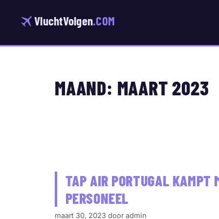
Ga
naar
VluchtVolgen
.COM
de
inhoud
MAAND:
MAART 2023
TAP AIR PORTUGAL KAMPT 
PERSONEEL
maart 30, 2023
door
admin