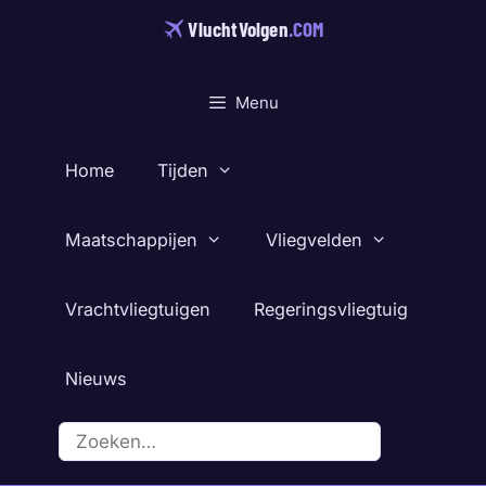
Ga
VluchtVolgen
.COM
naar
de
inhoud
Menu
Home
Tijden
Maatschappijen
Vliegvelden
Vrachtvliegtuigen
Regeringsvliegtuig
Nieuws