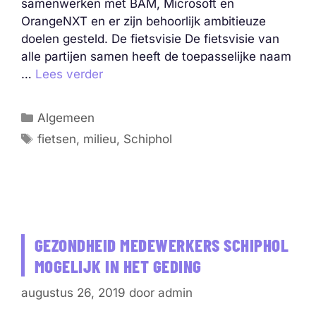
samenwerken met BAM, Microsoft en
OrangeNXT en er zijn behoorlijk ambitieuze
doelen gesteld. De fietsvisie De fietsvisie van
alle partijen samen heeft de toepasselijke naam
…
Lees verder
Categorieën
Algemeen
Tags
fietsen
,
milieu
,
Schiphol
GEZONDHEID MEDEWERKERS SCHIPHOL
MOGELIJK IN HET GEDING
augustus 26, 2019
door
admin