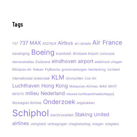
Tags
Air France
737 MAX
Airbus
737
A321XLR
air canada
Boeing
beveiliging
brandstof.
Brisbane Airport
conclusie
eindhoven airport
demonstraties
Duitsland
elektrisch vliegen
Ethiopian Air
fietsen
FlyBosnia
grondvoertuigen
herdenking
incident
KLM
internationaal onderzoek
lijnvluchten
Lion Air
Luchthaven Hong Kong
Malaysian Airlines
MAX
MH17
milieu
Nederland
MH370
nieuwe luchtvaartmaatschappij
Onderzoek
Norwegian Airlines
ongelukken
Schiphol
Staking
United
slecht kwaliteit
airlines
veiligheid
vertragingen
vliegbelasting
vliegen
vliegtaks