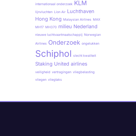
KLM
internationaal onderzoek
Luchthaven
lijnvluchten
Lion Air
Hong Kong
Malaysian Airlines
MAX
milieu
Nederland
MH17
MH370
nieuwe luchtvaartmaatschappij
Norwegian
Onderzoek
Airlines
ongelukken
Schiphol
slecht kwaliteit
Staking
United airlines
veiligheid
vertragingen
vliegbelasting
vliegen
vliegtaks