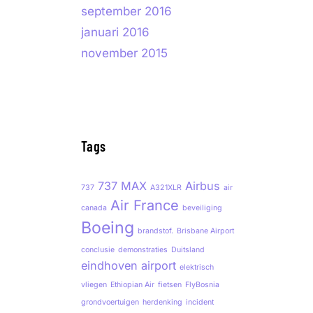
september 2016
januari 2016
november 2015
Tags
737 MAX
Airbus
737
A321XLR
air
Air France
canada
beveiliging
Boeing
brandstof.
Brisbane Airport
conclusie
demonstraties
Duitsland
eindhoven airport
elektrisch
vliegen
Ethiopian Air
fietsen
FlyBosnia
grondvoertuigen
herdenking
incident