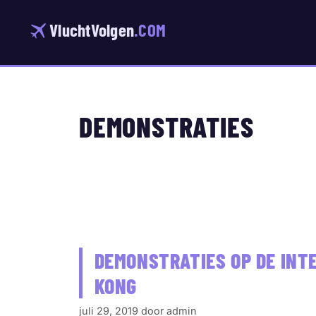
Ga
naar
VluchtVolgen
.COM
de
inhoud
DEMONSTRATIES
DEMONSTRATIES OP DE INT
KONG
juli 29, 2019
door
admin