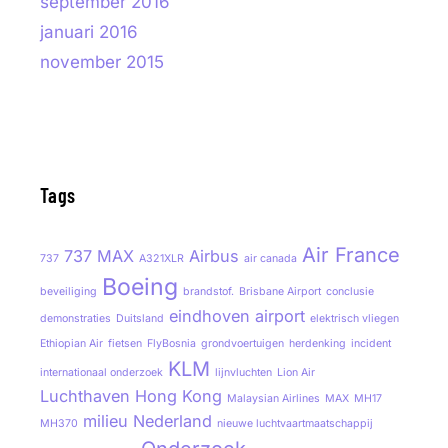
september 2016
januari 2016
november 2015
Tags
Air France
737 MAX
Airbus
737
A321XLR
air canada
Boeing
beveiliging
brandstof.
Brisbane Airport
conclusie
eindhoven airport
demonstraties
Duitsland
elektrisch vliegen
Ethiopian Air
fietsen
FlyBosnia
grondvoertuigen
herdenking
incident
KLM
internationaal onderzoek
lijnvluchten
Lion Air
Luchthaven Hong Kong
Malaysian Airlines
MAX
MH17
milieu
Nederland
MH370
nieuwe luchtvaartmaatschappij