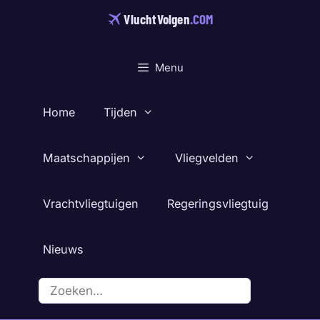
Ga
VluchtVolgen
.COM
naar
de
inhoud
Menu
Home
Tijden
Maatschappijen
Vliegvelden
Vrachtvliegtuigen
Regeringsvliegtuig
Nieuws