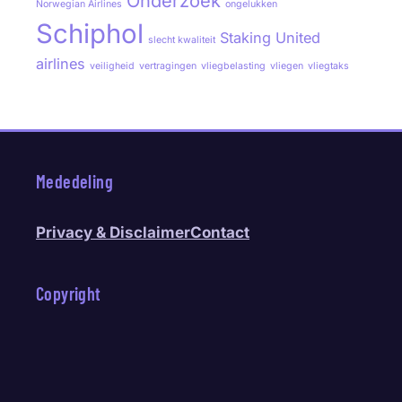
Onderzoek
Norwegian Airlines
ongelukken
Schiphol
Staking
United
slecht kwaliteit
airlines
veiligheid
vertragingen
vliegbelasting
vliegen
vliegtaks
Mededeling
Privacy & Disclaimer
Contact
Copyright