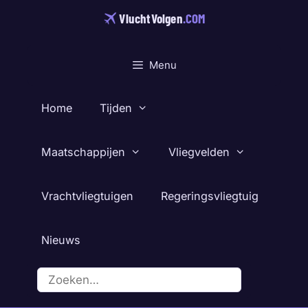
Ga
VluchtVolgen
.COM
naar
de
inhoud
Menu
Home
Tijden
Maatschappijen
Vliegvelden
Vrachtvliegtuigen
Regeringsvliegtuig
Nieuws