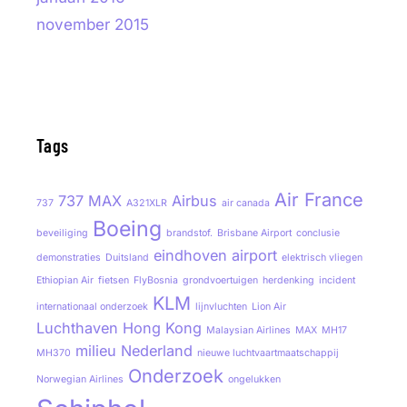
november 2015
Tags
Air France
737 MAX
Airbus
737
A321XLR
air canada
Boeing
beveiliging
brandstof.
Brisbane Airport
conclusie
eindhoven airport
demonstraties
Duitsland
elektrisch vliegen
Ethiopian Air
fietsen
FlyBosnia
grondvoertuigen
herdenking
incident
KLM
internationaal onderzoek
lijnvluchten
Lion Air
Luchthaven Hong Kong
Malaysian Airlines
MAX
MH17
milieu
Nederland
MH370
nieuwe luchtvaartmaatschappij
Onderzoek
Norwegian Airlines
ongelukken