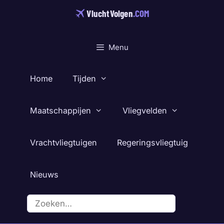
Ga
VluchtVolgen
.COM
naar
de
inhoud
Menu
Home
Tijden
Maatschappijen
Vliegvelden
Vrachtvliegtuigen
Regeringsvliegtuig
Nieuws