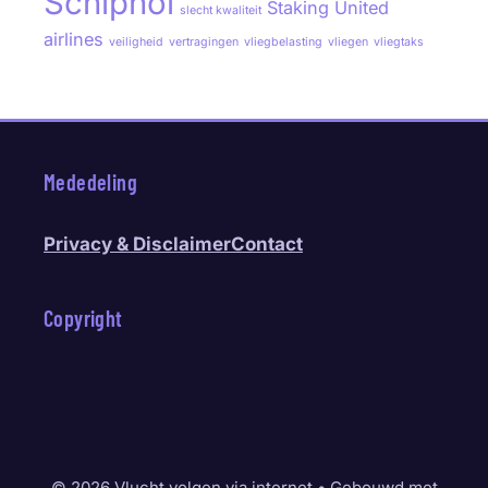
Schiphol
Staking
United
slecht kwaliteit
airlines
veiligheid
vertragingen
vliegbelasting
vliegen
vliegtaks
Mededeling
Privacy & Disclaimer
Contact
Copyright
© 2026 Vlucht volgen via internet
• Gebouwd met