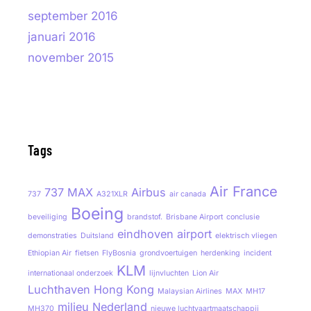
september 2016
januari 2016
november 2015
Tags
Air France
737 MAX
Airbus
737
A321XLR
air canada
Boeing
beveiliging
brandstof.
Brisbane Airport
conclusie
eindhoven airport
demonstraties
Duitsland
elektrisch vliegen
Ethiopian Air
fietsen
FlyBosnia
grondvoertuigen
herdenking
incident
KLM
internationaal onderzoek
lijnvluchten
Lion Air
Luchthaven Hong Kong
Malaysian Airlines
MAX
MH17
milieu
Nederland
MH370
nieuwe luchtvaartmaatschappij