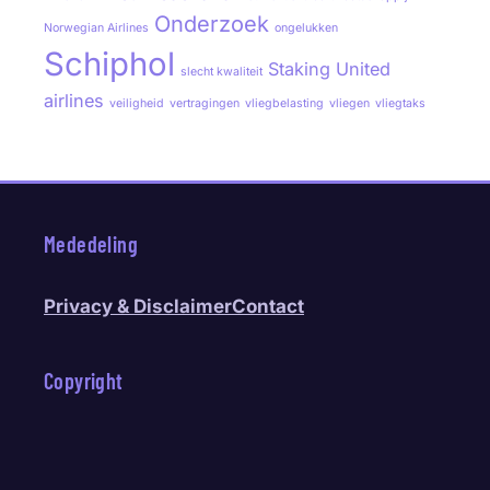
Onderzoek
Norwegian Airlines
ongelukken
Schiphol
Staking
United
slecht kwaliteit
airlines
veiligheid
vertragingen
vliegbelasting
vliegen
vliegtaks
Mededeling
Privacy & Disclaimer
Contact
Copyright