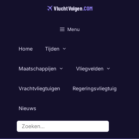
Ga
VluchtVolgen
.COM
naar
de
inhoud
Menu
Home
Tijden
Maatschappijen
Vliegvelden
Vrachtvliegtuigen
Regeringsvliegtuig
Nieuws