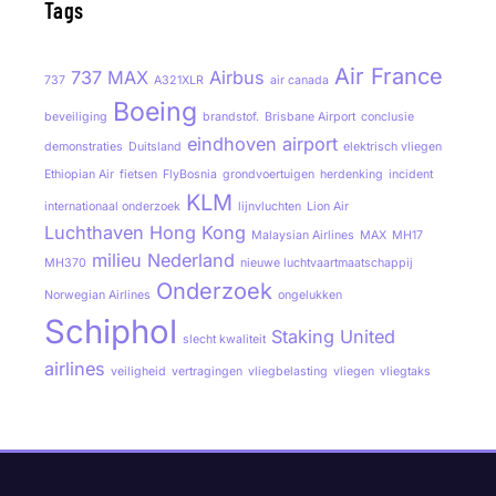
Tags
Air France
737 MAX
Airbus
737
A321XLR
air canada
Boeing
beveiliging
brandstof.
Brisbane Airport
conclusie
eindhoven airport
demonstraties
Duitsland
elektrisch vliegen
Ethiopian Air
fietsen
FlyBosnia
grondvoertuigen
herdenking
incident
KLM
internationaal onderzoek
lijnvluchten
Lion Air
Luchthaven Hong Kong
Malaysian Airlines
MAX
MH17
milieu
Nederland
MH370
nieuwe luchtvaartmaatschappij
Onderzoek
Norwegian Airlines
ongelukken
Schiphol
Staking
United
slecht kwaliteit
airlines
veiligheid
vertragingen
vliegbelasting
vliegen
vliegtaks