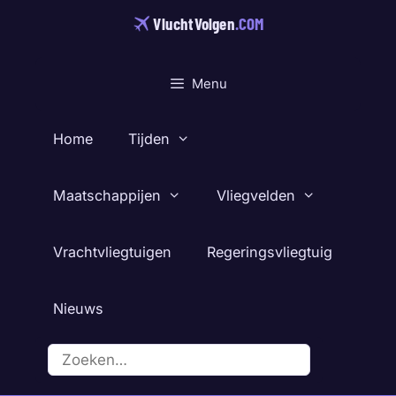
Ga
VluchtVolgen
.COM
naar
de
inhoud
Menu
Home
Tijden
Maatschappijen
Vliegvelden
Vrachtvliegtuigen
Regeringsvliegtuig
Nieuws