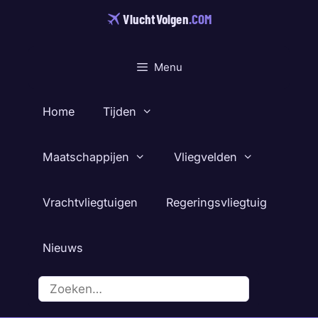
Ga
VluchtVolgen
.COM
naar
de
inhoud
Menu
Home
Tijden
Maatschappijen
Vliegvelden
Vrachtvliegtuigen
Regeringsvliegtuig
Nieuws