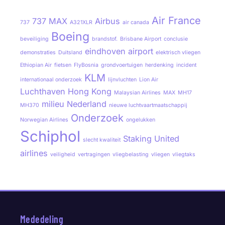
Air France
737 MAX
Airbus
737
A321XLR
air canada
Boeing
beveiliging
brandstof.
Brisbane Airport
conclusie
eindhoven airport
demonstraties
Duitsland
elektrisch vliegen
Ethiopian Air
fietsen
FlyBosnia
grondvoertuigen
herdenking
incident
KLM
internationaal onderzoek
lijnvluchten
Lion Air
Luchthaven Hong Kong
Malaysian Airlines
MAX
MH17
milieu
Nederland
MH370
nieuwe luchtvaartmaatschappij
Onderzoek
Norwegian Airlines
ongelukken
Schiphol
Staking
United
slecht kwaliteit
airlines
veiligheid
vertragingen
vliegbelasting
vliegen
vliegtaks
Mededeling