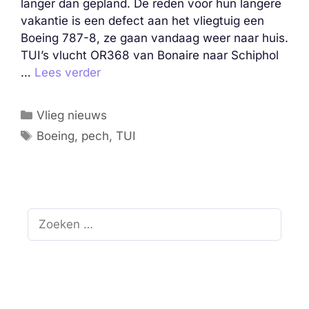
langer dan gepland. De reden voor hun langere
vakantie is een defect aan het vliegtuig een
Boeing 787-8, ze gaan vandaag weer naar huis.
TUI’s vlucht OR368 van Bonaire naar Schiphol
…
Lees verder
Categorieën
Vlieg nieuws
Tags
Boeing
,
pech
,
TUI
Zoek
naar: