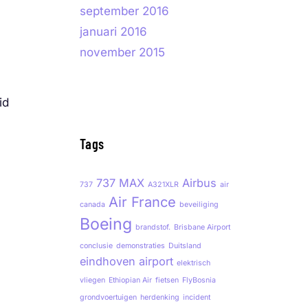
september 2016
januari 2016
november 2015
id
.
Tags
737 MAX
Airbus
737
A321XLR
air
Air France
canada
beveiliging
Boeing
brandstof.
Brisbane Airport
conclusie
demonstraties
Duitsland
eindhoven airport
elektrisch
vliegen
Ethiopian Air
fietsen
FlyBosnia
grondvoertuigen
herdenking
incident