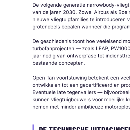
De volgende generatie narrowbody-vliegt
van de jaren 2030. Zowel Airbus als Boei
nieuwe vliegtuigfamilies te introduceren 
grotendeels bepalen wanneer die progra
De geschiedenis toont hoe veeleisend mo
turbofanprojecten — zoals LEAP, PW1000
jaar nodig van ontwerpfase tot indiensttre
bestaande concepten.
Open-fan voortstuwing betekent een veel 
ontwikkelen tot een gecertificeerd en prod
Eventuele late tegenvallers — bijvoorbee
kunnen vliegtuigbouwers voor moeilijke k
nemen met minder ambitieuze motoroplos
DE TECHNISCHE UITDAGING