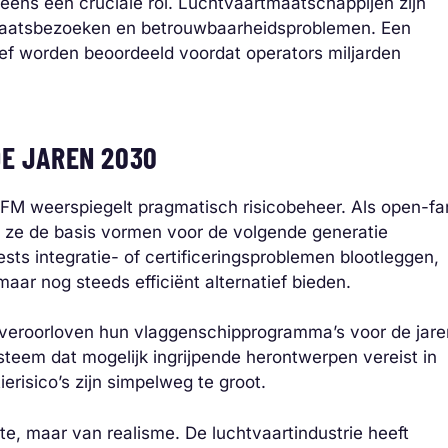
ns een cruciale rol. Luchtvaartmaatschappijen zijn
plaatsbezoeken en betrouwbaarheidsproblemen. Een
ef worden beoordeeld voordat operators miljarden
DE JAREN 2030
 CFM weerspiegelt pragmatisch risicobeheer. Als open-fa
n ze de basis vormen voor de volgende generatie
sts integratie- of certificeringsproblemen blootleggen,
ar nog steeds efficiënt alternatief bieden.
t veroorloven hun vlaggenschipprogramma’s voor de jare
teem dat mogelijk ingrijpende herontwerpen vereist in
ierisico’s zijn simpelweg te groot.
kte, maar van realisme. De luchtvaartindustrie heeft