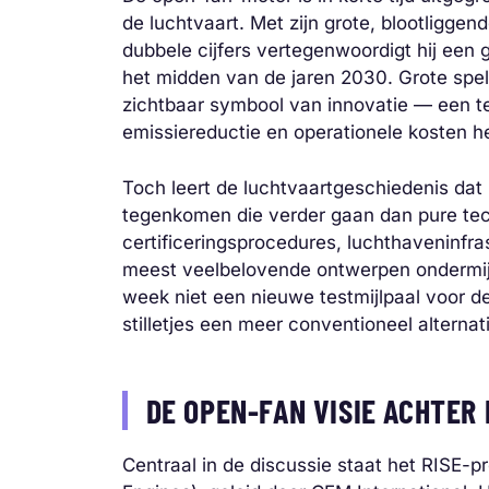
de luchtvaart. Met zijn grote, blootligge
dubbele cijfers vertegenwoordigt hij een g
het midden van de jaren 2030. Grote spe
zichtbaar symbool van innovatie — een t
emissiereductie en operationele kosten he
Toch leert de luchtvaartgeschiedenis dat
tegenkomen die verder gaan dan pure techn
certificeringsprocedures, luchthaveninfr
meest veelbelovende ontwerpen ondermij
week niet een nieuwe testmijlpaal voor d
stilletjes een meer conventioneel alterna
DE OPEN-FAN VISIE ACHTER
Centraal in de discussie staat het RISE-