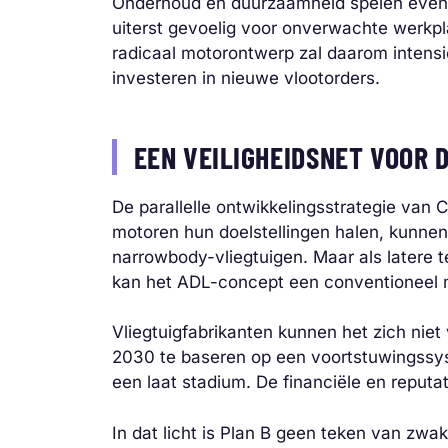
Onderhoud en duurzaamheid spelen evenee
uiterst gevoelig voor onverwachte werk
radicaal motorontwerp zal daarom intensi
investeren in nieuwe vlootorders.
EEN VEILIGHEIDSNET VOOR 
De parallelle ontwikkelingsstrategie van
motoren hun doelstellingen halen, kunne
narrowbody-vliegtuigen. Maar als latere te
kan het ADL-concept een conventioneel ma
Vliegtuigfabrikanten kunnen het zich nie
2030 te baseren op een voortstuwingssys
een laat stadium. De financiële en reputat
In dat licht is Plan B geen teken van zwa