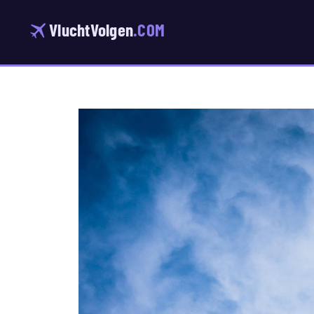
Ga
naar
VluchtVolgen
.COM
de
inhoud