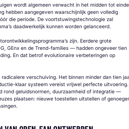
uigen wordt algemeen verwacht in het midden tot einde
ng hebben aangegeven waarschijnlijk geen volledig
vóór die periode. De voortstuwingstechnologie zal
mma’s daadwerkelijk kunnen worden gelanceerd.
torontwikkelingsprogramma’s zijn. Eerdere grote
G, GEnx en de Trend-families — hadden ongeveer tien
ding. En dat betrof evolutionaire verbeteringen op
radicalere verschuiving. Het binnen minder dan tien ja
uctie-klaar systeem vereist vrijwel perfecte uitvoering.
ld rond geluidsnormen, duurzaamheid of integratie —
euzes plaatsen: nieuwe toestellen uitstellen of genoege
singen.
EN VAN OPEN-FAN ONTWERPEN