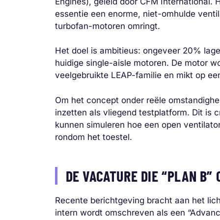
Engines), geleid door CFM International. H
essentie een enorme, niet-omhulde ventil
turbofan-motoren omringt.
Het doel is ambitieus: ongeveer 20% lage
huidige single-aisle motoren. De motor w
veelgebruikte LEAP-familie en mikt op ee
Om het concept onder reële omstandighede
inzetten als vliegend testplatform. Dit is
kunnen simuleren hoe een open ventilato
rondom het toestel.
DE VACATURE DIE “PLAN B”
Recente berichtgeving bracht aan het lic
intern wordt omschreven als een “Advanc