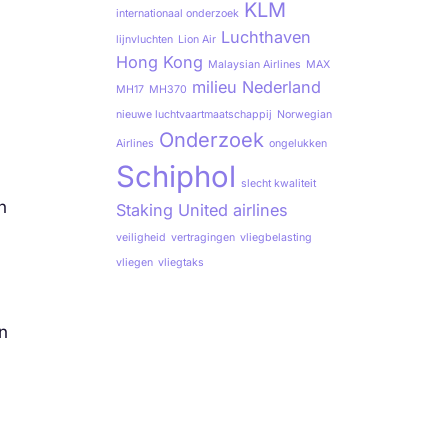
KLM
internationaal onderzoek
Luchthaven
lijnvluchten
Lion Air
Hong Kong
Malaysian Airlines
MAX
milieu
Nederland
MH17
MH370
nieuwe luchtvaartmaatschappij
Norwegian
Onderzoek
Airlines
ongelukken
Schiphol
slecht kwaliteit
n
Staking
United airlines
veiligheid
vertragingen
vliegbelasting
vliegen
vliegtaks
n