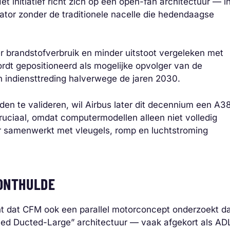
et initiatief richt zich op een open-fan architectuur — i
ator zonder de traditionele nacelle die hedendaagse
r brandstofverbruik en minder uitstoot vergeleken met
ordt gepositioneerd als mogelijke opvolger van de
n indiensttreding halverwege de jaren 2030.
n te valideren, wil Airbus later dit decennium een A3
 cruciaal, omdat computermodellen alleen niet volledig
r samenwerkt met vleugels, romp en luchtstroming
 ONTHULDE
ht dat CFM ook een parallel motorconcept onderzoekt d
ed Ducted-Large” architectuur — vaak afgekort als AD