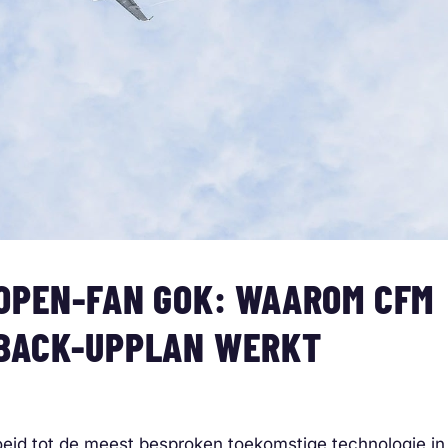
 OPEN-FAN GOK: WAAROM CFM
 BACK-UPPLAN WERKT
roeid tot de meest besproken toekomstige technologie in