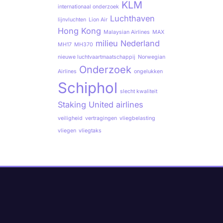
KLM
internationaal onderzoek
Luchthaven
lijnvluchten
Lion Air
Hong Kong
Malaysian Airlines
MAX
milieu
Nederland
MH17
MH370
nieuwe luchtvaartmaatschappij
Norwegian
Onderzoek
Airlines
ongelukken
Schiphol
slecht kwaliteit
Staking
United airlines
veiligheid
vertragingen
vliegbelasting
vliegen
vliegtaks