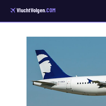
Ga
naar
VluchtVolgen
.COM
de
inhoud