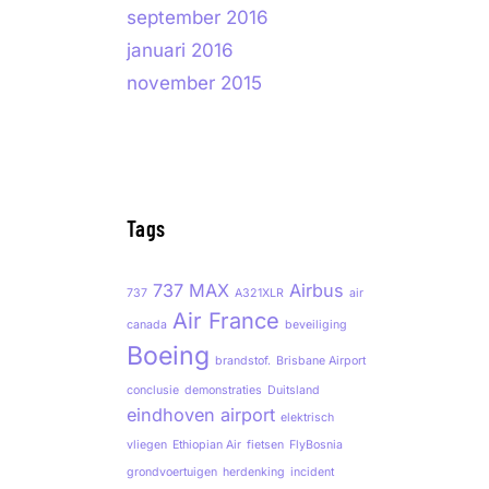
september 2016
januari 2016
november 2015
Tags
737 MAX
Airbus
737
A321XLR
air
Air France
canada
beveiliging
Boeing
brandstof.
Brisbane Airport
conclusie
demonstraties
Duitsland
eindhoven airport
elektrisch
vliegen
Ethiopian Air
fietsen
FlyBosnia
grondvoertuigen
herdenking
incident