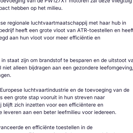
 toevoeging van de PW127XT motoren zal deze vliegtuig
mpact hebben op het milieu.
anse regionale luchtvaartmaatschappij met haar hub in
edrijf heeft een grote vloot van ATR-toestellen en heef
d aan hun vloot voor meer efficiëntie en
in staat zijn om brandstof te besparen en de uitstoot v
l niet alleen bijdragen aan een gezondere leefomgeving
agen.
de Europese luchtvaartindustrie en de toevoeging van de
 een grote stap vooruit in hun streven naar
lijft zich inzetten voor een efficiëntere en
te leveren aan een beter leefmilieu voor iedereen.
nceerde en efficiënte toestellen in de