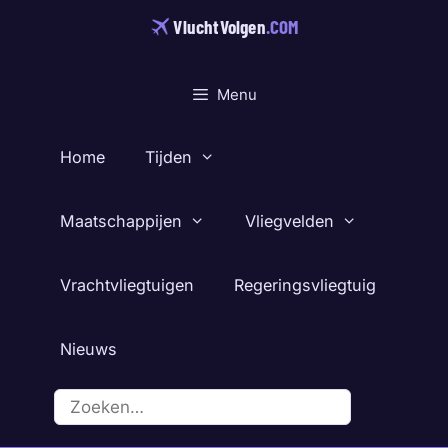
Ga
VluchtVolgen
.COM
naar
de
inhoud
Menu
Home
Tijden
Maatschappijen
Vliegvelden
Vrachtvliegtuigen
Regeringsvliegtuig
Nieuws