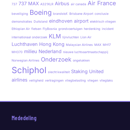
Air France
737 MAX
Airbus
737
A321XLR
air canada
Boeing
beveiliging
brandstof.
Brisbane Airport
conclusie
eindhoven airport
demonstraties
Duitsland
elektrisch vliegen
Ethiopian Air
fietsen
FlyBosnia
grondvoertuigen
herdenking
incident
KLM
internationaal onderzoek
lijnvluchten
Lion Air
Luchthaven Hong Kong
Malaysian Airlines
MAX
MH17
milieu
Nederland
MH370
nieuwe luchtvaartmaatschappij
Onderzoek
Norwegian Airlines
ongelukken
Schiphol
Staking
United
slecht kwaliteit
airlines
veiligheid
vertragingen
vliegbelasting
vliegen
vliegtaks
Mededeling