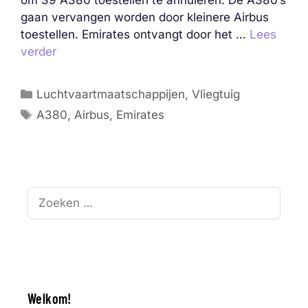
gaan vervangen worden door kleinere Airbus
toestellen. Emirates ontvangt door het …
Lees
verder
Categorieën
Luchtvaartmaatschappijen
,
Vliegtuig
Tags
A380
,
Airbus
,
Emirates
Zoek
naar:
Welkom!