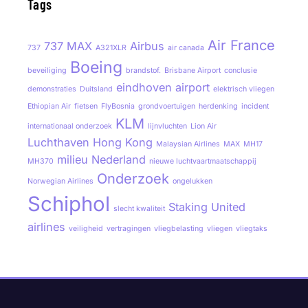
Tags
Air France
737 MAX
Airbus
737
A321XLR
air canada
Boeing
beveiliging
brandstof.
Brisbane Airport
conclusie
eindhoven airport
demonstraties
Duitsland
elektrisch vliegen
Ethiopian Air
fietsen
FlyBosnia
grondvoertuigen
herdenking
incident
KLM
internationaal onderzoek
lijnvluchten
Lion Air
Luchthaven Hong Kong
Malaysian Airlines
MAX
MH17
milieu
Nederland
MH370
nieuwe luchtvaartmaatschappij
Onderzoek
Norwegian Airlines
ongelukken
Schiphol
Staking
United
slecht kwaliteit
airlines
veiligheid
vertragingen
vliegbelasting
vliegen
vliegtaks