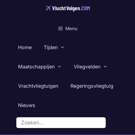
Ga
VluchtVolgen
.COM
naar
de
inhoud
Menu
Home
Tijden
Maatschappijen
Vliegvelden
Vrachtvliegtuigen
Regeringsvliegtuig
Nieuws