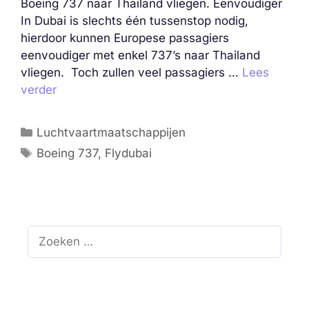
Boeing 737 naar Thailand vliegen. Eenvoudiger
In Dubai is slechts één tussenstop nodig,
hierdoor kunnen Europese passagiers
eenvoudiger met enkel 737’s naar Thailand
vliegen. Toch zullen veel passagiers …
Lees
verder
Categorieën
Luchtvaartmaatschappijen
Tags
Boeing 737
,
Flydubai
Zoek
naar: