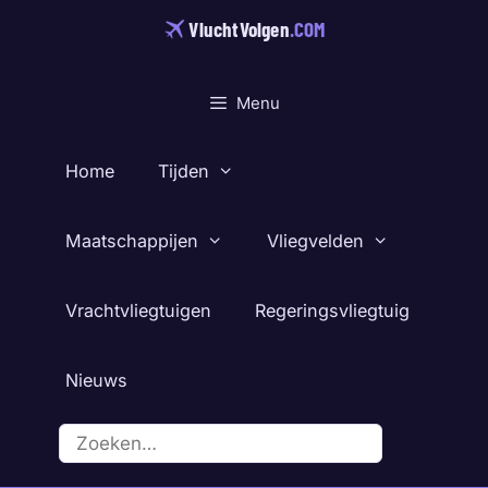
Ga
VluchtVolgen
.COM
naar
de
inhoud
Menu
Home
Tijden
Maatschappijen
Vliegvelden
Vrachtvliegtuigen
Regeringsvliegtuig
Nieuws