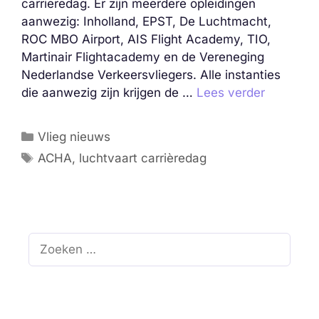
carrieredag. Er zijn meerdere opleidingen
aanwezig: Inholland, EPST, De Luchtmacht,
ROC MBO Airport, AIS Flight Academy, TIO,
Martinair Flightacademy en de Vereneging
Nederlandse Verkeersvliegers. Alle instanties
die aanwezig zijn krijgen de …
Lees verder
Categorieën
Vlieg nieuws
Tags
ACHA
,
luchtvaart carrièredag
Zoek
naar: