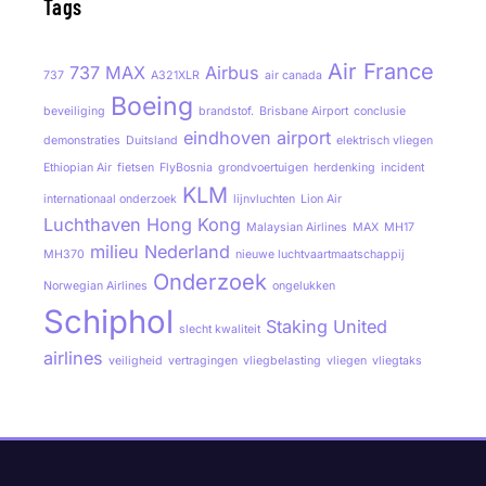
Tags
Air France
737 MAX
Airbus
737
A321XLR
air canada
Boeing
beveiliging
brandstof.
Brisbane Airport
conclusie
eindhoven airport
demonstraties
Duitsland
elektrisch vliegen
Ethiopian Air
fietsen
FlyBosnia
grondvoertuigen
herdenking
incident
KLM
internationaal onderzoek
lijnvluchten
Lion Air
Luchthaven Hong Kong
Malaysian Airlines
MAX
MH17
milieu
Nederland
MH370
nieuwe luchtvaartmaatschappij
Onderzoek
Norwegian Airlines
ongelukken
Schiphol
Staking
United
slecht kwaliteit
airlines
veiligheid
vertragingen
vliegbelasting
vliegen
vliegtaks