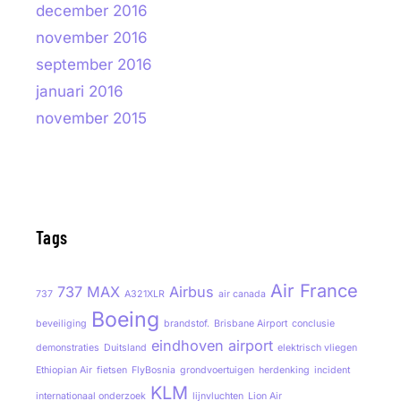
december 2016
november 2016
september 2016
januari 2016
november 2015
Tags
Air France
737 MAX
Airbus
737
A321XLR
air canada
Boeing
beveiliging
brandstof.
Brisbane Airport
conclusie
eindhoven airport
demonstraties
Duitsland
elektrisch vliegen
Ethiopian Air
fietsen
FlyBosnia
grondvoertuigen
herdenking
incident
KLM
internationaal onderzoek
lijnvluchten
Lion Air