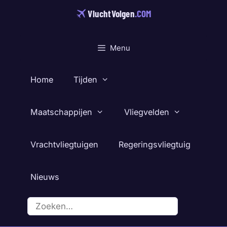
Ga
VluchtVolgen
.COM
naar
de
inhoud
Menu
Home
Tijden
Maatschappijen
Vliegvelden
Vrachtvliegtuigen
Regeringsvliegtuig
Nieuws