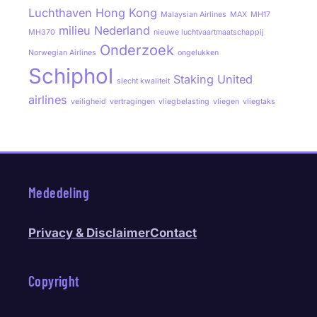
Luchthaven Hong Kong
Malaysian Airlines
MAX
MH17
milieu
Nederland
MH370
nieuwe luchtvaartmaatschappij
Onderzoek
Norwegian Airlines
ongelukken
Schiphol
Staking
United
slecht kwaliteit
airlines
veiligheid
vertragingen
vliegbelasting
vliegen
vliegtaks
Mededeling
Privacy & Disclaimer
Contact
Copyright