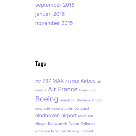
september 2016
januari 2016
november 2015
Tags
737 MAX
Airbus
737
A321XLR
air
Air France
canada
beveiliging
Boeing
brandstof.
Brisbane Airport
conclusie
demonstraties
Duitsland
eindhoven airport
elektrisch
vliegen
Ethiopian Air
fietsen
FlyBosnia
grondvoertuigen
herdenking
incident