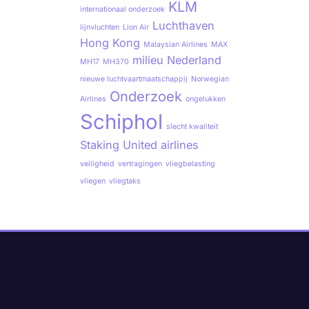
KLM
internationaal onderzoek
Luchthaven
lijnvluchten
Lion Air
Hong Kong
Malaysian Airlines
MAX
milieu
Nederland
MH17
MH370
nieuwe luchtvaartmaatschappij
Norwegian
Onderzoek
Airlines
ongelukken
Schiphol
slecht kwaliteit
Staking
United airlines
veiligheid
vertragingen
vliegbelasting
vliegen
vliegtaks