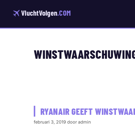
Ga
naar
VluchtVolgen
.COM
de
inhoud
WINSTWAARSCHUWIN
RYANAIR GEEFT WINSTWAAR
februari 3, 2019
door
admin