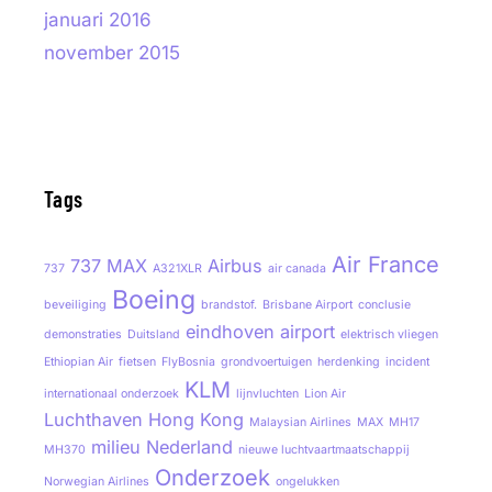
januari 2016
november 2015
Tags
Air France
737 MAX
Airbus
737
A321XLR
air canada
Boeing
beveiliging
brandstof.
Brisbane Airport
conclusie
eindhoven airport
demonstraties
Duitsland
elektrisch vliegen
Ethiopian Air
fietsen
FlyBosnia
grondvoertuigen
herdenking
incident
KLM
internationaal onderzoek
lijnvluchten
Lion Air
Luchthaven Hong Kong
Malaysian Airlines
MAX
MH17
milieu
Nederland
MH370
nieuwe luchtvaartmaatschappij
Onderzoek
Norwegian Airlines
ongelukken