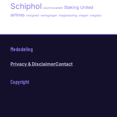
Schiphol
Staking
United
slecht kwaliteit
airlines
veiligheid
vertragingen
vliegbelasting
vliegen
vliegtaks
Mededeling
Privacy & Disclaimer
Contact
Copyright