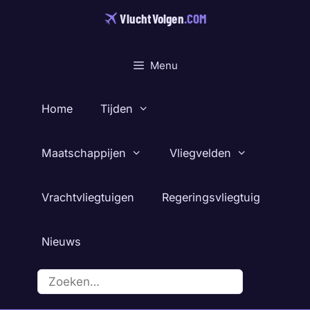
Ga
VluchtVolgen
.COM
naar
de
inhoud
Menu
Home
Tijden
Maatschappijen
Vliegvelden
Vrachtvliegtuigen
Regeringsvliegtuig
Nieuws