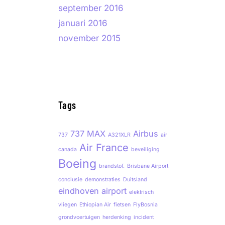
september 2016
januari 2016
november 2015
Tags
737 MAX
Airbus
737
A321XLR
air
Air France
canada
beveiliging
Boeing
brandstof.
Brisbane Airport
conclusie
demonstraties
Duitsland
eindhoven airport
elektrisch
vliegen
Ethiopian Air
fietsen
FlyBosnia
grondvoertuigen
herdenking
incident