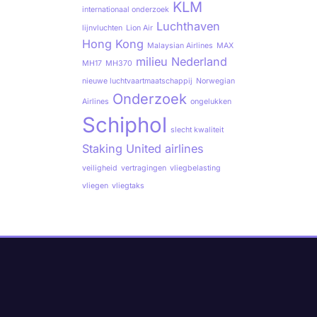
KLM
internationaal onderzoek
Luchthaven
lijnvluchten
Lion Air
Hong Kong
Malaysian Airlines
MAX
milieu
Nederland
MH17
MH370
nieuwe luchtvaartmaatschappij
Norwegian
Onderzoek
Airlines
ongelukken
Schiphol
slecht kwaliteit
Staking
United airlines
veiligheid
vertragingen
vliegbelasting
vliegen
vliegtaks