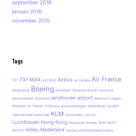
september 2016
januari 2016
november 2015
Tags
Air France
737 MAX
Airbus
737
A321XLR
air canada
Boeing
beveiliging
brandstof.
Brisbane Airport
conclusie
eindhoven airport
demonstraties
Duitsland
elektrisch vliegen
Ethiopian Air
fietsen
FlyBosnia
grondvoertuigen
herdenking
incident
KLM
internationaal onderzoek
lijnvluchten
Lion Air
Luchthaven Hong Kong
Malaysian Airlines
MAX
MH17
milieu
Nederland
MH370
nieuwe luchtvaartmaatschappij