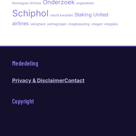
Onderzoek
Norwegian Airlines
ongelukken
Schiphol
Staking
United
slecht kwaliteit
airlines
veiligheid
vertragingen
vliegbelasting
vliegen
vliegtaks
Mededeling
Privacy & Disclaimer
Contact
Copyright