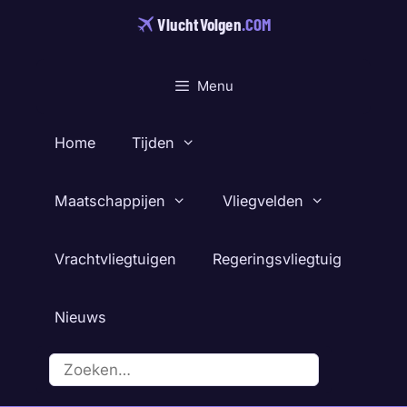
Ga
VluchtVolgen
.COM
naar
de
inhoud
Menu
Home
Tijden
Maatschappijen
Vliegvelden
Vrachtvliegtuigen
Regeringsvliegtuig
Nieuws