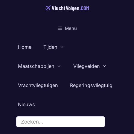
Ga
VluchtVolgen
.COM
naar
de
inhoud
Menu
Home
Tijden
Maatschappijen
Vliegvelden
Vrachtvliegtuigen
Regeringsvliegtuig
Nieuws