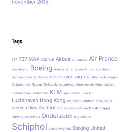
november 2015
Tags
Air France
737 MAX
Airbus
737
A321XLR
air canada
Boeing
beveiliging
brandstof.
Brisbane Airport
conclusie
eindhoven airport
demonstraties
Duitsland
elektrisch vliegen
Ethiopian Air
fietsen
FlyBosnia
grondvoertuigen
herdenking
incident
KLM
internationaal onderzoek
lijnvluchten
Lion Air
Luchthaven Hong Kong
Malaysian Airlines
MAX
MH17
milieu
Nederland
MH370
nieuwe luchtvaartmaatschappij
Onderzoek
Norwegian Airlines
ongelukken
Schiphol
Staking
United
slecht kwaliteit