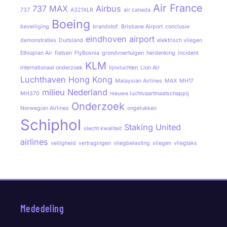
Air France
737 MAX
Airbus
737
A321XLR
air canada
Boeing
beveiliging
brandstof.
Brisbane Airport
conclusie
eindhoven airport
demonstraties
Duitsland
elektrisch vliegen
Ethiopian Air
fietsen
FlyBosnia
grondvoertuigen
herdenking
incident
KLM
internationaal onderzoek
lijnvluchten
Lion Air
Luchthaven Hong Kong
Malaysian Airlines
MAX
MH17
milieu
Nederland
MH370
nieuwe luchtvaartmaatschappij
Onderzoek
Norwegian Airlines
ongelukken
Schiphol
Staking
United
slecht kwaliteit
airlines
veiligheid
vertragingen
vliegbelasting
vliegen
vliegtaks
Mededeling