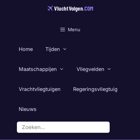
Ga
VluchtVolgen
.COM
naar
de
inhoud
Menu
Home
Tijden
Maatschappijen
Vliegvelden
Vrachtvliegtuigen
Regeringsvliegtuig
Nieuws