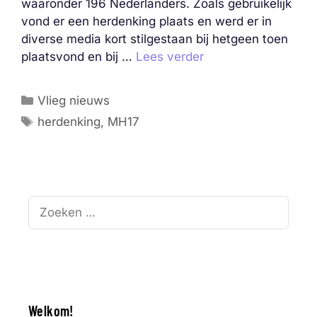
waaronder 196 Nederlanders. Zoals gebruikelijk
vond er een herdenking plaats en werd er in
diverse media kort stilgestaan bij hetgeen toen
plaatsvond en bij …
Lees verder
Categorieën
Vlieg nieuws
Tags
herdenking
,
MH17
Zoek
naar:
Welkom!