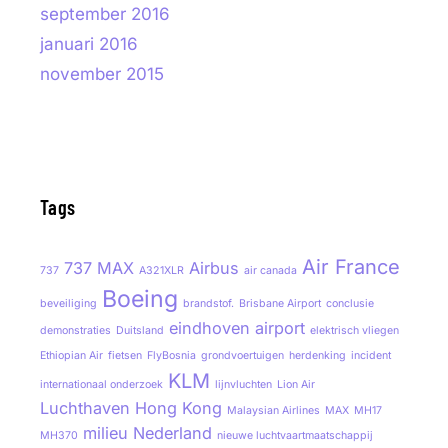
september 2016
januari 2016
november 2015
Tags
Air France
737 MAX
Airbus
737
A321XLR
air canada
Boeing
beveiliging
brandstof.
Brisbane Airport
conclusie
eindhoven airport
demonstraties
Duitsland
elektrisch vliegen
Ethiopian Air
fietsen
FlyBosnia
grondvoertuigen
herdenking
incident
KLM
internationaal onderzoek
lijnvluchten
Lion Air
Luchthaven Hong Kong
Malaysian Airlines
MAX
MH17
milieu
Nederland
MH370
nieuwe luchtvaartmaatschappij