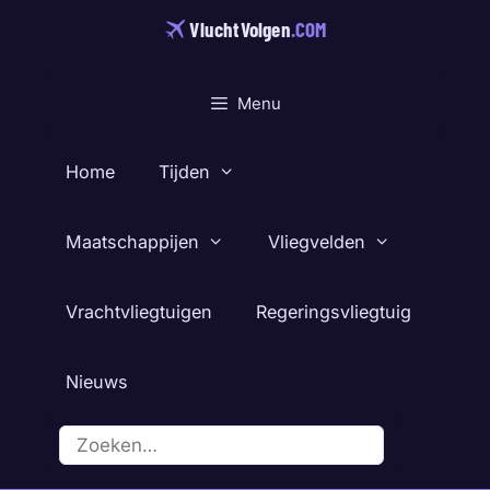
Ga
VluchtVolgen
.COM
naar
de
inhoud
Menu
Home
Tijden
Maatschappijen
Vliegvelden
Vrachtvliegtuigen
Regeringsvliegtuig
Nieuws