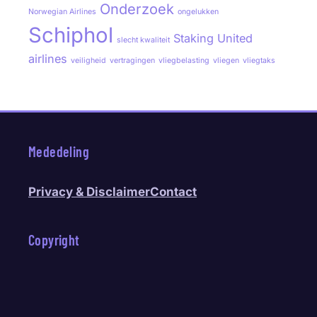
Onderzoek
Norwegian Airlines
ongelukken
Schiphol
Staking
United
slecht kwaliteit
airlines
veiligheid
vertragingen
vliegbelasting
vliegen
vliegtaks
Mededeling
Privacy & Disclaimer
Contact
Copyright