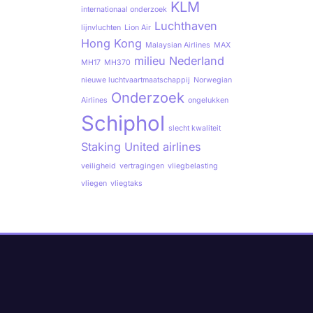
KLM
internationaal onderzoek
Luchthaven
lijnvluchten
Lion Air
Hong Kong
Malaysian Airlines
MAX
milieu
Nederland
MH17
MH370
nieuwe luchtvaartmaatschappij
Norwegian
Onderzoek
Airlines
ongelukken
Schiphol
slecht kwaliteit
Staking
United airlines
veiligheid
vertragingen
vliegbelasting
vliegen
vliegtaks