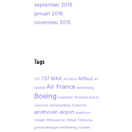
september 2016
januari 2016
november 2015
Tags
737 MAX
Airbus
737
A321XLR
air
Air France
canada
beveiliging
Boeing
brandstof.
Brisbane Airport
conclusie
demonstraties
Duitsland
eindhoven airport
elektrisch
vliegen
Ethiopian Air
fietsen
FlyBosnia
grondvoertuigen
herdenking
incident