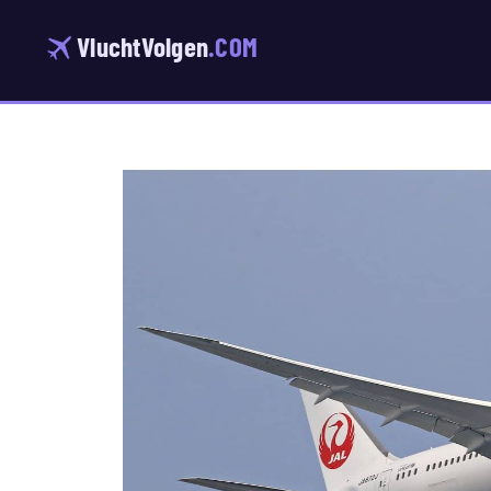
Ga
naar
VluchtVolgen
.COM
de
inhoud